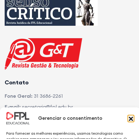
Contato
Fone Geral:
31 3686-2261
Gerenciar o consentimento
E-mail:
secretaria@fpl.edu.br
Endereço:
Av. Lincoln Diogo Viana, 830 • Dr. Lund • CEP
Para fornecer as melhores experiências, usamos tecnologias como
cookies para armazenar e/ou acessar informações do dispositivo. O