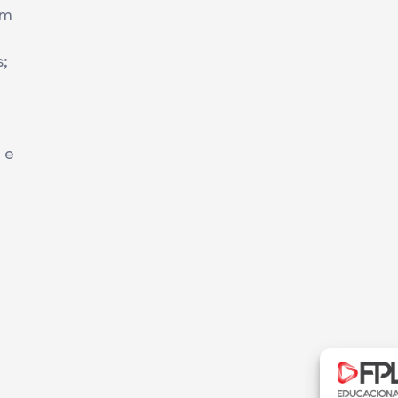
em
;
 e