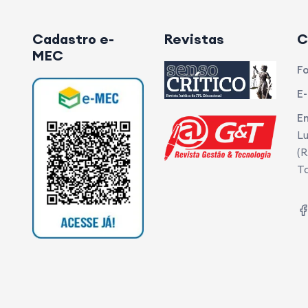
Cadastro e-
Revistas
C
MEC
Fo
E-
E
Lu
(R
T