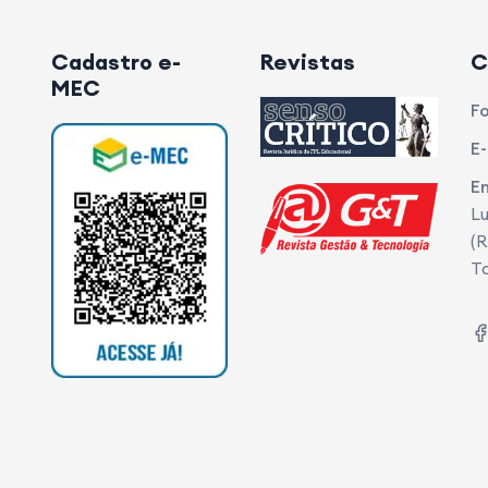
Cadastro e-
Revistas
C
MEC
Fo
E-
E
Lu
(R
T