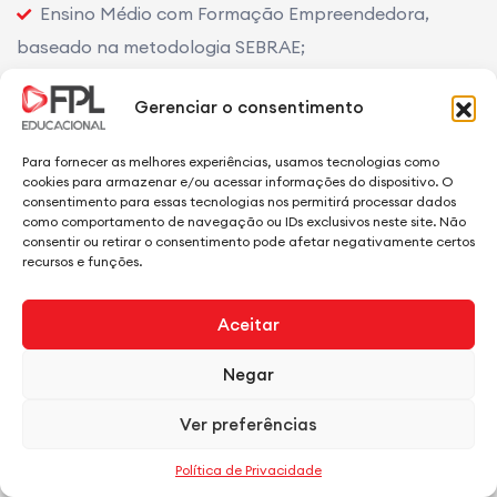
Ensino Médio com Formação Empreendedora,
baseado na metodologia SEBRAE;
Graduação Presencial em Administração, Ciências
Gerenciar o consentimento
Contábeis e Direito;
Graduação Tecnológica Presencial em Logística,
Para fornecer as melhores experiências, usamos tecnologias como
Gestão Comercial, Agronegócio e Redes de
cookies para armazenar e/ou acessar informações do dispositivo. O
consentimento para essas tecnologias nos permitirá processar dados
Computadores;
como comportamento de navegação ou IDs exclusivos neste site. Não
Mais de 20 opções de Cursos a Distância (EAD) em
consentir ou retirar o consentimento pode afetar negativamente certos
recursos e funções.
Parceria com o Centro Universitário Celso Lisboa, nas
áreas de Gestão, Educação, Tecnologia e
Aceitar
Empreendedorismo;
Educação Corporativa e Programas Customizados
Negar
para Empresas;
Ver preferências
Pós-Graduação Lato Sensu, com especializações
em diferentes áreas do conhecimento;
Política de Privacidade
Mestrado Profissional em Administração, referência