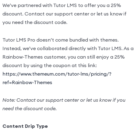
We’ve partnered with Tutor LMS to offer you a 25%
Drip – Lesson with Date
discount. Contact our support center or let us know if
you need the discount code.
Video Conferences Lessons Types
0/3
Tutor LMS Pro doesn’t come bundled with themes.
Quizzes & Questions
0/1
Instead, we’ve collaborated directly with Tutor LMS. As a
Rainbow-Themes customer, you can still enjoy a 25%
discount by using the coupon at this link:
https://www.themeum.com/tutor-lms/pricing/?
ref=Rainbow-Themes
Note: Contact our support center or let us know if you
need the discount code.
Content Drip Type