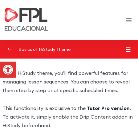
Basics of HiStudy Theme
Abrir a barra de ferramentas
Video Lessons Types
0/6
In the HiStudy theme, you’ll find powerful features for
Texts Lessons Types
0/5
managing lesson sequences. You can choose to reveal
them step by step or at specific scheduled times.
Sample Text Lesson
This functionality is exclusive to the
Tutor Pro version
.
Lesson with Text and Uploaded Materials
To activate it, simply enable the Drip Content addon in
Drip Content Lesson
HiStudy beforehand.
Drip – Lesson with Q&A Forum