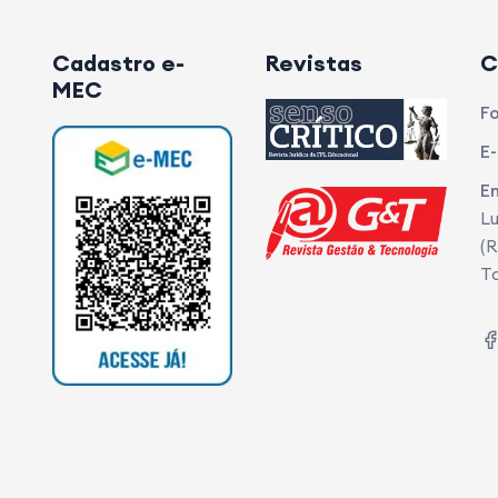
Cadastro e-
Revistas
C
MEC
Fo
E-
E
Lu
(R
T