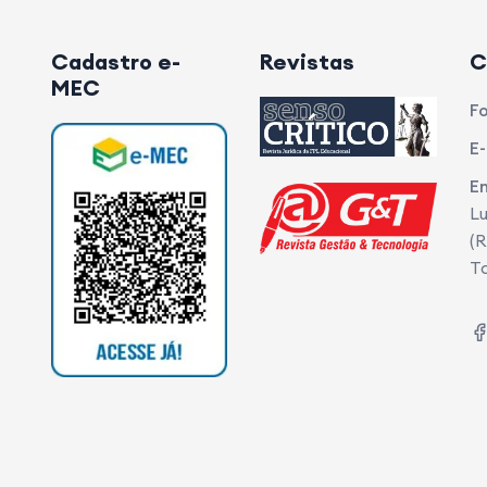
Cadastro e-
Revistas
C
MEC
Fo
E-
E
Lu
(R
T