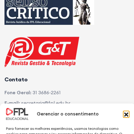
Contato
Fone Geral:
31 3686-2261
Gerenciar o consentimento
E-mail:
secretaria@fpl.edu.br
Endereço:
Av. Lincoln Diogo Viana, 830 • Dr. Lund • CEP
Para fornecer as melhores experiências, usamos tecnologias como
cookies para armazenar e/ou acessar informações do dispositivo. O