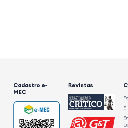
Cadastro e-
Revistas
C
MEC
Fo
E-
E
Lu