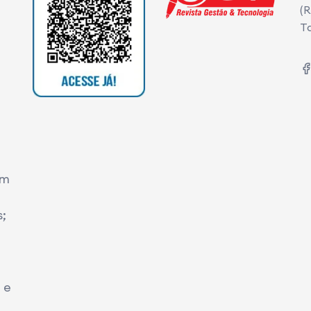
(R
T
em
;
 e