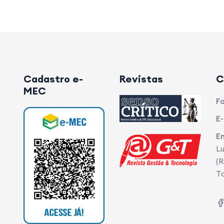
Cadastro e-
Revistas
C
MEC
Fo
E-
E
Lu
(R
T