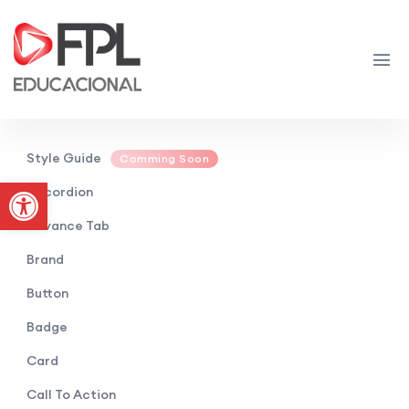
Style Guide
Comming Soon
Abrir a barra de ferramentas
Accordion
Advance Tab
Brand
Button
Badge
Card
Call To Action