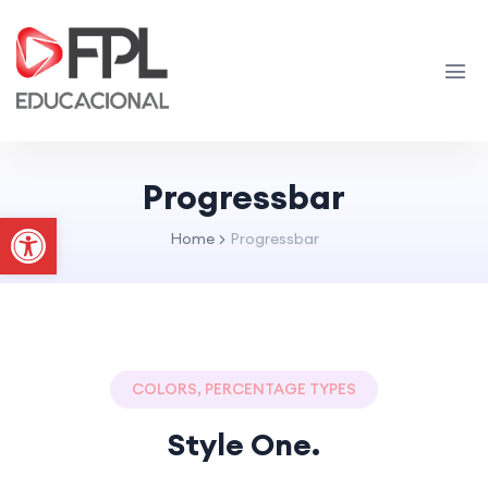
Progressbar
Abrir a barra de ferramentas
Home
Progressbar
COLORS, PERCENTAGE TYPES
Style One.