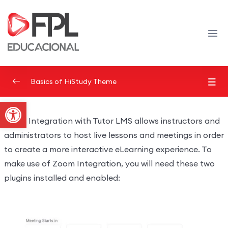
Basics of HiStudy Theme
Abrir a barra de ferramentas
Video Lessons Types
0/6
Zoom Integration with Tutor LMS allows instructors and
Texts Lessons Types
0/5
administrators to host live lessons and meetings in order
to create a more interactive eLearning experience. To
Video Conferences Lessons Types
0/3
make use of Zoom Integration, you will need these two
plugins installed and enabled:
Demo Zoom Meeting
00:00
Live Classes with Google Meet
00:00
Live Classes with Google Classroom
00:00