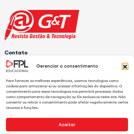
Contato
Fone Geral:
31 3686-2261
Gerenciar o consentimento
E-mail:
secretaria@fpl.edu.br
Para fornecer as melhores experiências, usamos tecnologias como
Endereço:
Av. Lincoln Diogo Viana, 830 • Dr. Lund • CEP
cookies para armazenar e/ou acessar informações do dispositivo. O
consentimento para essas tecnologias nos permitirá processar dados
33250-970 • Pedro Leopoldo, MG (Rdv de acesso ao
como comportamento de navegação ou IDs exclusivos neste site. Não
Aeroporto Internacional Tancredo Neves, em Confins)
consentir ou retirar o consentimento pode afetar negativamente certos
recursos e funções.
Aceitar